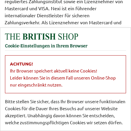
reguliertes Zahlungsinstitut sowie ein Lizenznehmer von
Mastercard und VISA. Nexi ist ein führender
internationaler Dienstleister für sicheren
Zahlungsverkehr. Als Lizenznehmer von Mastercard und
VISA unterzieht sich Nexi einer regelmäßigen
Sicherheitsüberprüfung. Dabei erfüllt das Unternehmen
die sog. PCI-Sicherheitsstandards (Payment Card Industry
Cookie-Einstellungen in Ihrem Browser
Data Security Standard - ein Sicherheitsstandard, der von
allen wichtigen Kreditkartenorganisationen unterstützt
ACHTUNG!
wird), damit Sie sicher online bezahlen können.
Ihr Browser speichert aktuell keine Cookies!
Die Daten, die wir übergeben, werden verschlüsselt
Leider können Sie in diesem Fall unseren Online-Shop
übertragen. Auch die Daten zum Zahlungsmittel und die
nur eingeschränkt nutzen.
Zahlungsdaten werden verschlüsselt über entsprechende
Schnittstellen übertragen. Bei diesem Vorgang erlangen
Bitte stellen Sie sicher, dass Ihr Browser unsere funktionalen
wir keine Kenntnis von den Zahlungsdaten.
Cookies für die Dauer Ihres Besuchs auf unserer Website
akzeptiert. Unabhängig davon können Sie entscheiden,
Datenübertragung an PayPal
welche zustimmungspflichtigen Cookies wir setzen dürfen.
Bei einer Zahlung mit PayPal erhalten wir keine Konto-
oder Kreditkartendaten. PayPal ist ein Dienst der PayPal