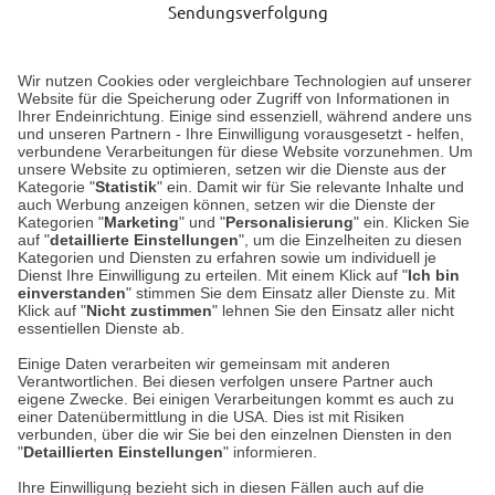
Sendungsverfolgung
Lieferung 3-5 Werktage nach Eingang der Bestellung.
Wir nutzen Cookies oder vergleichbare Technologien auf unserer
Website für die Speicherung oder Zugriff von Informationen in
Ihrer Endeinrichtung. Einige sind essenziell, während andere uns
Unser Geschäft in Meckenheim
und unseren Partnern - Ihre Einwilligung vorausgesetzt - helfen,
verbundene Verarbeitungen für diese Website vorzunehmen. Um
unsere Website zu optimieren, setzen wir die Dienste aus der
Auf dem Steinbüchel 6
Kategorie "
Statistik
" ein. Damit wir für Sie relevante Inhalte und
auch Werbung anzeigen können, setzen wir die Dienste der
53340 Meckenheim
Kategorien "
Marketing
" und "
Personalisierung
" ein. Klicken Sie
auf "
detaillierte Einstellungen
", um die Einzelheiten zu diesen
Montag bis Samstag 9:00 Uhr bis 18:00 Uhr
Kategorien und Diensten zu erfahren sowie um individuell je
Dienst Ihre Einwilligung zu erteilen. Mit einem Klick auf "
Ich bin
einverstanden
" stimmen Sie dem Einsatz aller Dienste zu. Mit
weitere Information
Klick auf "
Nicht zustimmen
" lehnen Sie den Einsatz aller nicht
essentiellen Dienste ab.
Hier finden Sie uns im Netz
Einige Daten verarbeiten wir gemeinsam mit anderen
Verantwortlichen. Bei diesen verfolgen unsere Partner auch
eigene Zwecke. Bei einigen Verarbeitungen kommt es auch zu
einer Datenübermittlung in die USA. Dies ist mit Risiken
verbunden, über die wir Sie bei den einzelnen Diensten in den
Cookie-Einstellungen in Ihrem Browser
"
Detaillierten Einstellungen
" informieren.
Ihre Einwilligung bezieht sich in diesen Fällen auch auf die