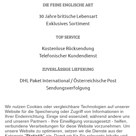
DIE FEINE ENGLISCHE ART
30 Jahre britische Lebensart
Exklusives Sortiment
TOP SERVICE
Kostenlose Rücksendung
Telefonischer Kundendienst
ZUVERLÄSSIGE LIEFERUNG
DHL Paket International / Österreichische Post
Sendungsverfolgung
Lieferung 3-5 Werktage nach Eingang der Bestellung.
Wir nutzen Cookies oder vergleichbare Technologien auf unserer
Website für die Speicherung oder Zugriff von Informationen in
Ihrer Endeinrichtung. Einige sind essenziell, während andere uns
Unser Geschäft in Meckenheim
und unseren Partnern - Ihre Einwilligung vorausgesetzt - helfen,
verbundene Verarbeitungen für diese Website vorzunehmen. Um
unsere Website zu optimieren, setzen wir die Dienste aus der
Auf dem Steinbüchel 6
Kategorie "
Statistik
" ein. Damit wir für Sie relevante Inhalte und