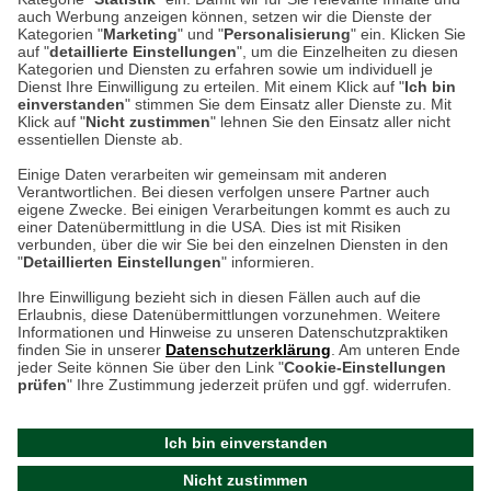
auch Werbung anzeigen können, setzen wir die Dienste der
53340 Meckenheim
Kategorien "
Marketing
" und "
Personalisierung
" ein. Klicken Sie
auf "
detaillierte Einstellungen
", um die Einzelheiten zu diesen
Montag bis Samstag 9:00 Uhr bis 18:00 Uhr
Kategorien und Diensten zu erfahren sowie um individuell je
Dienst Ihre Einwilligung zu erteilen. Mit einem Klick auf "
Ich bin
einverstanden
" stimmen Sie dem Einsatz aller Dienste zu. Mit
weitere Information
Klick auf "
Nicht zustimmen
" lehnen Sie den Einsatz aller nicht
essentiellen Dienste ab.
Hier finden Sie uns im Netz
Einige Daten verarbeiten wir gemeinsam mit anderen
Verantwortlichen. Bei diesen verfolgen unsere Partner auch
eigene Zwecke. Bei einigen Verarbeitungen kommt es auch zu
einer Datenübermittlung in die USA. Dies ist mit Risiken
verbunden, über die wir Sie bei den einzelnen Diensten in den
Cookie-Einstellungen in Ihrem Browser
"
Detaillierten Einstellungen
" informieren.
Ihre Einwilligung bezieht sich in diesen Fällen auch auf die
AGB
Rücksendung von Waren
Datenschutz
Impressum
Erlaubnis, diese Datenübermittlungen vorzunehmen. Weitere
ACHTUNG!
Informationen und Hinweise zu unseren Datenschutzpraktiken
Kontakt
Zur Echtheit von Bewertungen
finden Sie in unserer
Datenschutzerklärung
. Am unteren Ende
Ihr Browser speichert aktuell keine Cookies!
Hinweisgeber-Schutzgesetz
Barrierefreiheit unserer Website
jeder Seite können Sie über den Link "
Cookie-Einstellungen
Leider können Sie in diesem Fall unseren Online-Shop
prüfen
" Ihre Zustimmung jederzeit prüfen und ggf. widerrufen.
Letzte Aktualisierung des Shops
nur eingeschränkt nutzen.
am 06.08.2026 um 22:57
Ich bin einverstanden
Bitte stellen Sie sicher, dass Ihr Browser unsere funktionalen
©
2024 THE BRITISH SHOP
Nicht zustimmen