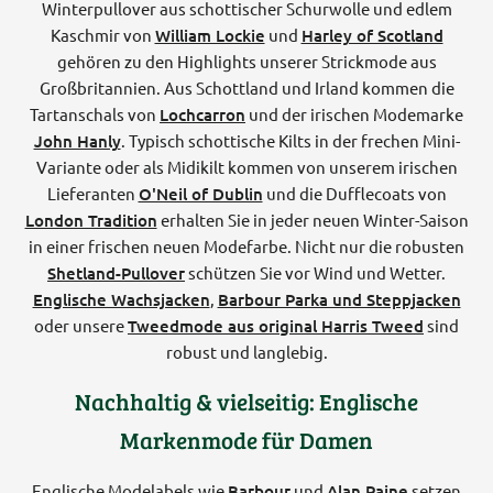
Winterpullover aus schottischer Schurwolle und edlem
Kaschmir von
William Lockie
und
Harley of Scotland
gehören zu den Highlights unserer Strickmode aus
Großbritannien. Aus Schottland und Irland kommen die
Tartanschals von
Lochcarron
und der irischen Modemarke
John Hanly
. Typisch schottische Kilts in der frechen Mini-
Variante oder als Midikilt kommen von unserem irischen
Lieferanten
O'Neil of Dublin
und die Dufflecoats von
London Tradition
erhalten Sie in jeder neuen Winter-Saison
in einer frischen neuen Modefarbe. Nicht nur die robusten
Shetland-Pullover
schützen Sie vor Wind und Wetter.
Englische Wachsjacken
,
Barbour Parka und Steppjacken
oder unsere
Tweedmode aus original Harris Tweed
sind
robust und langlebig.
Nachhaltig & vielseitig: Englische
Markenmode für Damen
Englische Modelabels wie
Barbour
und
Alan Paine
setzen