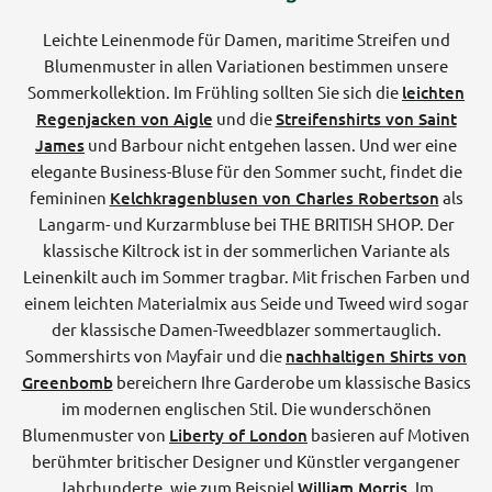
Leichte Leinenmode für Damen, maritime Streifen und
Blumenmuster in allen Variationen bestimmen unsere
Sommerkollektion. Im Frühling sollten Sie sich die
leichten
Regenjacken von Aigle
und die
Streifenshirts von Saint
James
und Barbour nicht entgehen lassen. Und wer eine
elegante Business-Bluse für den Sommer sucht, findet die
femininen
Kelchkragenblusen von Charles Robertson
als
Langarm- und Kurzarmbluse bei THE BRITISH SHOP. Der
klassische Kiltrock ist in der sommerlichen Variante als
Leinenkilt auch im Sommer tragbar. Mit frischen Farben und
einem leichten Materialmix aus Seide und Tweed wird sogar
der klassische Damen-Tweedblazer sommertauglich.
Sommershirts von Mayfair und die
nachhaltigen Shirts von
Greenbomb
bereichern Ihre Garderobe um klassische Basics
im modernen englischen Stil. Die wunderschönen
Blumenmuster von
Liberty of London
basieren auf Motiven
berühmter britischer Designer und Künstler vergangener
Jahrhunderte, wie zum Beispiel
William Morris
. Im