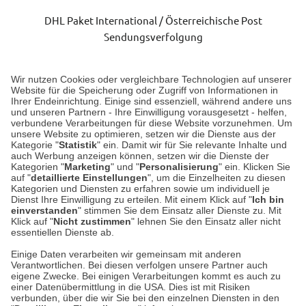
DHL Paket International / Österreichische Post
Sendungsverfolgung
Lieferung 3-5 Werktage nach Eingang der Bestellung.
Wir nutzen Cookies oder vergleichbare Technologien auf unserer
Website für die Speicherung oder Zugriff von Informationen in
Ihrer Endeinrichtung. Einige sind essenziell, während andere uns
Unser Geschäft in Meckenheim
und unseren Partnern - Ihre Einwilligung vorausgesetzt - helfen,
verbundene Verarbeitungen für diese Website vorzunehmen. Um
unsere Website zu optimieren, setzen wir die Dienste aus der
Auf dem Steinbüchel 6
Kategorie "
Statistik
" ein. Damit wir für Sie relevante Inhalte und
auch Werbung anzeigen können, setzen wir die Dienste der
53340 Meckenheim
Kategorien "
Marketing
" und "
Personalisierung
" ein. Klicken Sie
auf "
detaillierte Einstellungen
", um die Einzelheiten zu diesen
Montag bis Samstag 9:00 Uhr bis 18:00 Uhr
Kategorien und Diensten zu erfahren sowie um individuell je
Dienst Ihre Einwilligung zu erteilen. Mit einem Klick auf "
Ich bin
einverstanden
" stimmen Sie dem Einsatz aller Dienste zu. Mit
weitere Information
Klick auf "
Nicht zustimmen
" lehnen Sie den Einsatz aller nicht
essentiellen Dienste ab.
Hier finden Sie uns im Netz
Einige Daten verarbeiten wir gemeinsam mit anderen
Verantwortlichen. Bei diesen verfolgen unsere Partner auch
eigene Zwecke. Bei einigen Verarbeitungen kommt es auch zu
einer Datenübermittlung in die USA. Dies ist mit Risiken
verbunden, über die wir Sie bei den einzelnen Diensten in den