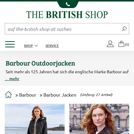
Kompletten Head der Seite überspringen
Produktmenü öffnen
(0)
SHOP
SERVICE
Barbour Outdoorjacken
Seit mehr als 125 Jahren hat sich die englische Marke Barbour auf
klassisch britische Outdoormode spezialisiert. Natürlich sind die
... mehr
typisch englischen Wachsjacken und Steppjacken der
Outdoormarke Barbour wetterfest. Wasserabweisend und
langlebig, so muss eine echte Barbour Jacke sein. Überzeugen Sie
Barbour
Barbour Jacken
(Umfang: 27 Artikel)
sich selbst von der Qualität der Barbour Wachs- und Steppjacken.