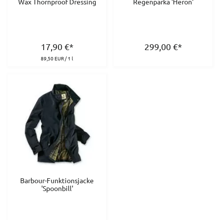
Wax Thornproof Dressing
Regenparka 'Heron'
17,90
€
*
299,00
€
*
89,50 EUR / 1 l
Barbour-Funktionsjacke
'Spoonbill'