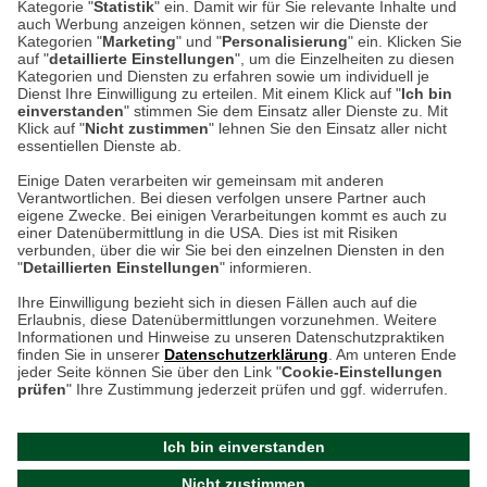
Auf dem Steinbüchel 6
Kategorie "
Statistik
" ein. Damit wir für Sie relevante Inhalte und
auch Werbung anzeigen können, setzen wir die Dienste der
53340 Meckenheim
Kategorien "
Marketing
" und "
Personalisierung
" ein. Klicken Sie
auf "
detaillierte Einstellungen
", um die Einzelheiten zu diesen
Montag bis Samstag 9:00 Uhr bis 18:00 Uhr
Kategorien und Diensten zu erfahren sowie um individuell je
Dienst Ihre Einwilligung zu erteilen. Mit einem Klick auf "
Ich bin
einverstanden
" stimmen Sie dem Einsatz aller Dienste zu. Mit
weitere Information
Klick auf "
Nicht zustimmen
" lehnen Sie den Einsatz aller nicht
essentiellen Dienste ab.
Hier finden Sie uns im Netz
Einige Daten verarbeiten wir gemeinsam mit anderen
Verantwortlichen. Bei diesen verfolgen unsere Partner auch
eigene Zwecke. Bei einigen Verarbeitungen kommt es auch zu
einer Datenübermittlung in die USA. Dies ist mit Risiken
verbunden, über die wir Sie bei den einzelnen Diensten in den
Cookie-Einstellungen in Ihrem Browser
"
Detaillierten Einstellungen
" informieren.
Ihre Einwilligung bezieht sich in diesen Fällen auch auf die
AGB
Rücksendung von Waren
Datenschutz
Impressum
Erlaubnis, diese Datenübermittlungen vorzunehmen. Weitere
ACHTUNG!
Informationen und Hinweise zu unseren Datenschutzpraktiken
Kontakt
Zur Echtheit von Bewertungen
finden Sie in unserer
Datenschutzerklärung
. Am unteren Ende
Ihr Browser speichert aktuell keine Cookies!
Hinweisgeber-Schutzgesetz
Barrierefreiheit unserer Website
jeder Seite können Sie über den Link "
Cookie-Einstellungen
Leider können Sie in diesem Fall unseren Online-Shop
prüfen
" Ihre Zustimmung jederzeit prüfen und ggf. widerrufen.
Letzte Aktualisierung des Shops
nur eingeschränkt nutzen.
am 10.08.2026 um 09:47
Ich bin einverstanden
Bitte stellen Sie sicher, dass Ihr Browser unsere funktionalen
©
2024 THE BRITISH SHOP
Nicht zustimmen