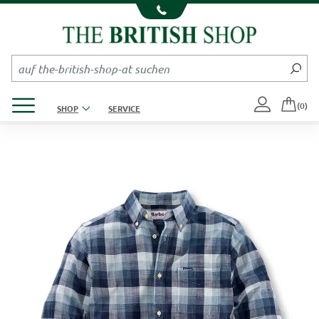
Kompletten Head der Seite überspringen
Produktmenü öffnen
(0)
SHOP
SERVICE