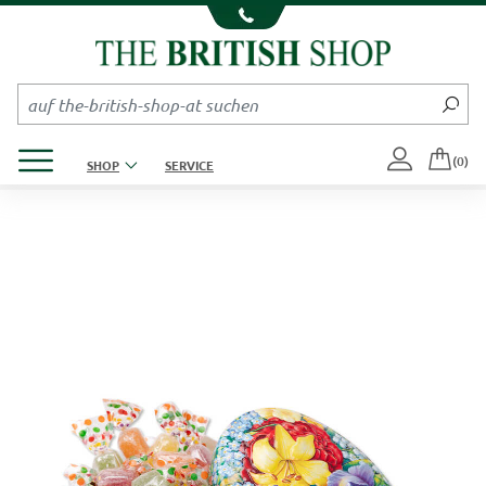
Kompletten Head der Seite überspringen
Produktmenü öffnen
(0)
SHOP
SERVICE