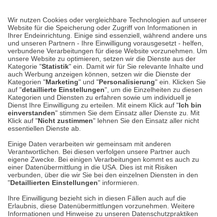
Lieferung 3-5 Werktage nach Eingang der Bestellung.
Wir nutzen Cookies oder vergleichbare Technologien auf unserer
Website für die Speicherung oder Zugriff von Informationen in
Ihrer Endeinrichtung. Einige sind essenziell, während andere uns
Unser Geschäft in Meckenheim
und unseren Partnern - Ihre Einwilligung vorausgesetzt - helfen,
verbundene Verarbeitungen für diese Website vorzunehmen. Um
unsere Website zu optimieren, setzen wir die Dienste aus der
Auf dem Steinbüchel 6
Kategorie "
Statistik
" ein. Damit wir für Sie relevante Inhalte und
auch Werbung anzeigen können, setzen wir die Dienste der
53340 Meckenheim
Kategorien "
Marketing
" und "
Personalisierung
" ein. Klicken Sie
auf "
detaillierte Einstellungen
", um die Einzelheiten zu diesen
Montag bis Samstag 9:00 Uhr bis 18:00 Uhr
Kategorien und Diensten zu erfahren sowie um individuell je
Dienst Ihre Einwilligung zu erteilen. Mit einem Klick auf "
Ich bin
einverstanden
" stimmen Sie dem Einsatz aller Dienste zu. Mit
weitere Information
Klick auf "
Nicht zustimmen
" lehnen Sie den Einsatz aller nicht
essentiellen Dienste ab.
Hier finden Sie uns im Netz
Einige Daten verarbeiten wir gemeinsam mit anderen
Verantwortlichen. Bei diesen verfolgen unsere Partner auch
eigene Zwecke. Bei einigen Verarbeitungen kommt es auch zu
einer Datenübermittlung in die USA. Dies ist mit Risiken
verbunden, über die wir Sie bei den einzelnen Diensten in den
Cookie-Einstellungen in Ihrem Browser
"
Detaillierten Einstellungen
" informieren.
Ihre Einwilligung bezieht sich in diesen Fällen auch auf die
AGB
Rücksendung von Waren
Datenschutz
Impressum
Erlaubnis, diese Datenübermittlungen vorzunehmen. Weitere
ACHTUNG!
Informationen und Hinweise zu unseren Datenschutzpraktiken
Kontakt
Zur Echtheit von Bewertungen