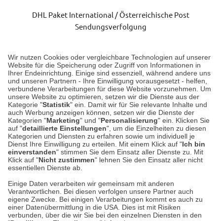
DHL Paket International / Österreichische Post
Sendungsverfolgung
Lieferung 3-5 Werktage nach Eingang der Bestellung.
Wir nutzen Cookies oder vergleichbare Technologien auf unserer
Website für die Speicherung oder Zugriff von Informationen in
Ihrer Endeinrichtung. Einige sind essenziell, während andere uns
Unser Geschäft in Meckenheim
und unseren Partnern - Ihre Einwilligung vorausgesetzt - helfen,
verbundene Verarbeitungen für diese Website vorzunehmen. Um
unsere Website zu optimieren, setzen wir die Dienste aus der
Auf dem Steinbüchel 6
Kategorie "
Statistik
" ein. Damit wir für Sie relevante Inhalte und
auch Werbung anzeigen können, setzen wir die Dienste der
53340 Meckenheim
Kategorien "
Marketing
" und "
Personalisierung
" ein. Klicken Sie
auf "
detaillierte Einstellungen
", um die Einzelheiten zu diesen
Montag bis Samstag 9:00 Uhr bis 18:00 Uhr
Kategorien und Diensten zu erfahren sowie um individuell je
Dienst Ihre Einwilligung zu erteilen. Mit einem Klick auf "
Ich bin
einverstanden
" stimmen Sie dem Einsatz aller Dienste zu. Mit
weitere Information
Klick auf "
Nicht zustimmen
" lehnen Sie den Einsatz aller nicht
essentiellen Dienste ab.
Hier finden Sie uns im Netz
Einige Daten verarbeiten wir gemeinsam mit anderen
Verantwortlichen. Bei diesen verfolgen unsere Partner auch
eigene Zwecke. Bei einigen Verarbeitungen kommt es auch zu
einer Datenübermittlung in die USA. Dies ist mit Risiken
verbunden, über die wir Sie bei den einzelnen Diensten in den