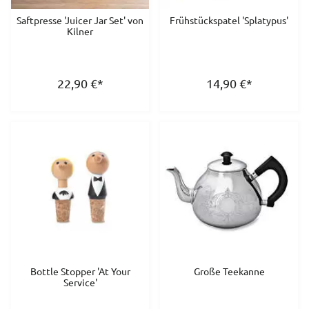
Saftpresse 'Juicer Jar Set' von
Frühstückspatel 'Splatypus'
Kilner
22,90
€
*
14,90
€
*
Bottle Stopper 'At Your
Große Teekanne
Service'