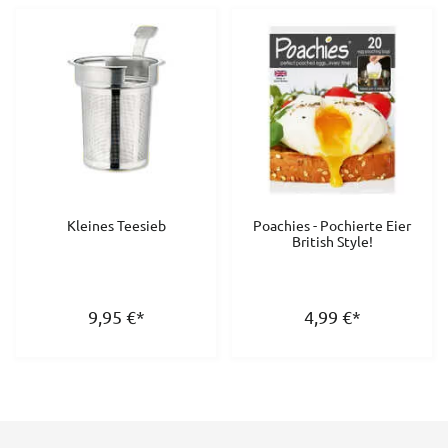
Kleines Teesieb
Poachies - Pochierte Eier
British Style!
9,95
€
*
4,99
€
*