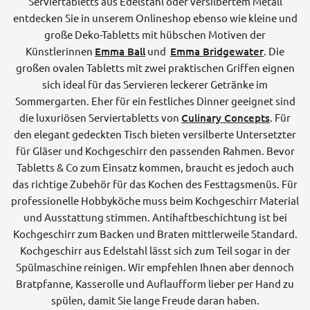
Serviertabletts aus Edelstahl oder versilbertem Metall
entdecken Sie in unserem Onlineshop ebenso wie kleine und
große Deko-Tabletts mit hübschen Motiven der
Künstlerinnen
Emma Ball
und
Emma Bridgewater
. Die
großen ovalen Tabletts mit zwei praktischen Griffen eignen
sich ideal für das Servieren leckerer Getränke im
Sommergarten. Eher für ein festliches Dinner geeignet sind
die luxuriösen Serviertabletts von
Culinary Concepts
. Für
den elegant gedeckten Tisch bieten versilberte Untersetzter
für Gläser und Kochgeschirr den passenden Rahmen. Bevor
Tabletts & Co zum Einsatz kommen, braucht es jedoch auch
das richtige Zubehör für das Kochen des Festtagsmenüs. Für
professionelle Hobbyköche muss beim Kochgeschirr Material
und Ausstattung stimmen. Antihaftbeschichtung ist bei
Kochgeschirr zum Backen und Braten mittlerweile Standard.
Kochgeschirr aus Edelstahl lässt sich zum Teil sogar in der
Spülmaschine reinigen. Wir empfehlen Ihnen aber dennoch
Bratpfanne, Kasserolle und Auflaufform lieber per Hand zu
spülen, damit Sie lange Freude daran haben.