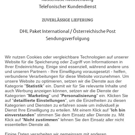
Telefonischer Kundendienst
ZUVERLÄSSIGE LIEFERUNG
DHL Paket International / Österreichische Post
Sendungsverfolgung
Lieferung 3-5 Werktage nach Eingang der Bestellung.
Wir nutzen Cookies oder vergleichbare Technologien auf unserer
Website für die Speicherung oder Zugriff von Informationen in
Ihrer Endeinrichtung. Einige sind essenziell, während andere uns
Unser Geschäft in Meckenheim
und unseren Partnern - Ihre Einwilligung vorausgesetzt - helfen,
verbundene Verarbeitungen für diese Website vorzunehmen. Um
unsere Website zu optimieren, setzen wir die Dienste aus der
Auf dem Steinbüchel 6
Kategorie "
Statistik
" ein. Damit wir für Sie relevante Inhalte und
auch Werbung anzeigen können, setzen wir die Dienste der
53340 Meckenheim
Kategorien "
Marketing
" und "
Personalisierung
" ein. Klicken Sie
auf "
detaillierte Einstellungen
", um die Einzelheiten zu diesen
Montag bis Samstag 9:00 Uhr bis 18:00 Uhr
Kategorien und Diensten zu erfahren sowie um individuell je
Dienst Ihre Einwilligung zu erteilen. Mit einem Klick auf "
Ich bin
einverstanden
" stimmen Sie dem Einsatz aller Dienste zu. Mit
weitere Information
Klick auf "
Nicht zustimmen
" lehnen Sie den Einsatz aller nicht
essentiellen Dienste ab.
Hier finden Sie uns im Netz
Einige Daten verarbeiten wir gemeinsam mit anderen