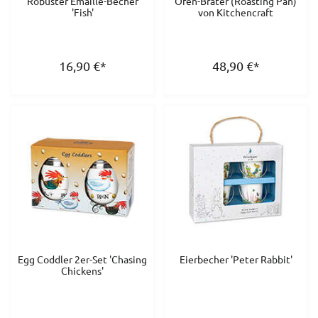
Robuster Emaille-Becher
Ofen-Bräter (Roasting Pan)
'Fish'
von Kitchencraft
16,90
€
*
48,90
€
*
Egg Coddler 2er-Set 'Chasing
Eierbecher 'Peter Rabbit'
Chickens'