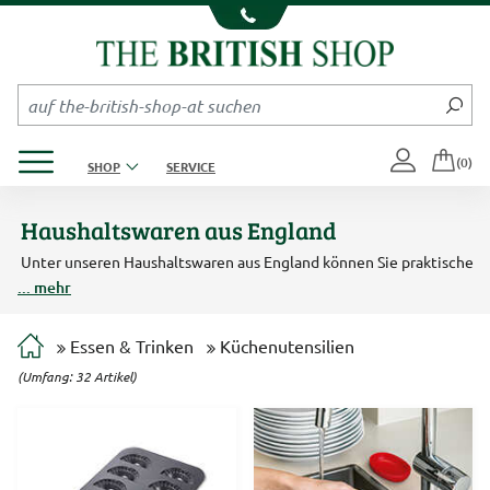
Kompletten Head der Seite überspringen
Produktmenü öffnen
(0)
SHOP
SERVICE
Haushaltswaren aus England
Unter unseren Haushaltswaren aus England können Sie praktische
Küchenhelfer, aber auch edle Küchenaccessoires aus Metall und
... mehr
Silber entdecken. Im Retro-Design zeigen sich die
Küchenaccessoires von KitchenCraft und Kilner, im witzigen
Design die Küchenhelfer von Ototo. Von Cole & Mason haben wir
Essen & Trinken
Küchenutensilien
immer wieder exklusive Küchenaccessoires im edlen Design für
Sie im Angebot.
(Umfang: 32 Artikel)