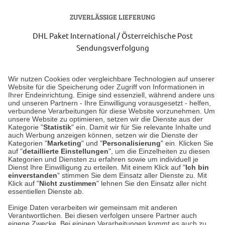
ZUVERLÄSSIGE LIEFERUNG
DHL Paket International / Österreichische Post
Sendungsverfolgung
Lieferung 3-5 Werktage nach Eingang der Bestellung.
Wir nutzen Cookies oder vergleichbare Technologien auf unserer
Website für die Speicherung oder Zugriff von Informationen in
Ihrer Endeinrichtung. Einige sind essenziell, während andere uns
Unser Geschäft in Meckenheim
und unseren Partnern - Ihre Einwilligung vorausgesetzt - helfen,
verbundene Verarbeitungen für diese Website vorzunehmen. Um
unsere Website zu optimieren, setzen wir die Dienste aus der
Auf dem Steinbüchel 6
Kategorie "
Statistik
" ein. Damit wir für Sie relevante Inhalte und
auch Werbung anzeigen können, setzen wir die Dienste der
53340 Meckenheim
Kategorien "
Marketing
" und "
Personalisierung
" ein. Klicken Sie
auf "
detaillierte Einstellungen
", um die Einzelheiten zu diesen
Montag bis Samstag 9:00 Uhr bis 18:00 Uhr
Kategorien und Diensten zu erfahren sowie um individuell je
Dienst Ihre Einwilligung zu erteilen. Mit einem Klick auf "
Ich bin
einverstanden
" stimmen Sie dem Einsatz aller Dienste zu. Mit
weitere Information
Klick auf "
Nicht zustimmen
" lehnen Sie den Einsatz aller nicht
essentiellen Dienste ab.
Hier finden Sie uns im Netz
Einige Daten verarbeiten wir gemeinsam mit anderen
Verantwortlichen. Bei diesen verfolgen unsere Partner auch
eigene Zwecke. Bei einigen Verarbeitungen kommt es auch zu