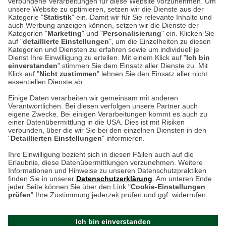
verbundene Verarbeitungen für diese Website vorzunehmen. Um
unsere Website zu optimieren, setzen wir die Dienste aus der
Auf dem Steinbüchel 6
Kategorie "
Statistik
" ein. Damit wir für Sie relevante Inhalte und
auch Werbung anzeigen können, setzen wir die Dienste der
53340 Meckenheim
Kategorien "
Marketing
" und "
Personalisierung
" ein. Klicken Sie
auf "
detaillierte Einstellungen
", um die Einzelheiten zu diesen
Montag bis Samstag 9:00 Uhr bis 18:00 Uhr
Kategorien und Diensten zu erfahren sowie um individuell je
Dienst Ihre Einwilligung zu erteilen. Mit einem Klick auf "
Ich bin
einverstanden
" stimmen Sie dem Einsatz aller Dienste zu. Mit
weitere Information
Klick auf "
Nicht zustimmen
" lehnen Sie den Einsatz aller nicht
essentiellen Dienste ab.
Hier finden Sie uns im Netz
Einige Daten verarbeiten wir gemeinsam mit anderen
Verantwortlichen. Bei diesen verfolgen unsere Partner auch
eigene Zwecke. Bei einigen Verarbeitungen kommt es auch zu
einer Datenübermittlung in die USA. Dies ist mit Risiken
verbunden, über die wir Sie bei den einzelnen Diensten in den
Cookie-Einstellungen in Ihrem Browser
"
Detaillierten Einstellungen
" informieren.
Ihre Einwilligung bezieht sich in diesen Fällen auch auf die
AGB
Rücksendung von Waren
Datenschutz
Impressum
Erlaubnis, diese Datenübermittlungen vorzunehmen. Weitere
ACHTUNG!
Informationen und Hinweise zu unseren Datenschutzpraktiken
Kontakt
Zur Echtheit von Bewertungen
finden Sie in unserer
Datenschutzerklärung
. Am unteren Ende
Ihr Browser speichert aktuell keine Cookies!
Hinweisgeber-Schutzgesetz
Barrierefreiheit unserer Website
jeder Seite können Sie über den Link "
Cookie-Einstellungen
Leider können Sie in diesem Fall unseren Online-Shop
prüfen
" Ihre Zustimmung jederzeit prüfen und ggf. widerrufen.
Letzte Aktualisierung des Shops
nur eingeschränkt nutzen.
am 07.08.2026 um 12:47
Ich bin einverstanden