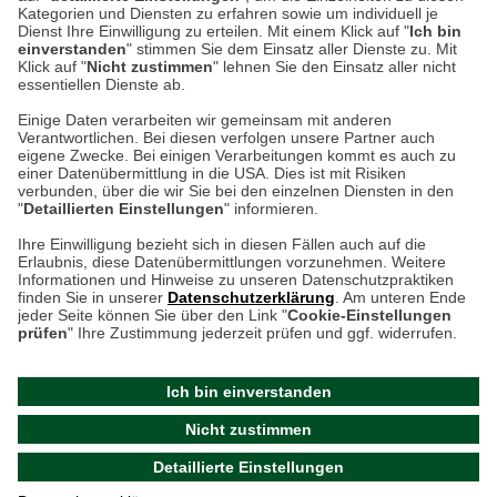
Montag bis Samstag 9:00 Uhr bis 18:00 Uhr
Kategorien und Diensten zu erfahren sowie um individuell je
Dienst Ihre Einwilligung zu erteilen. Mit einem Klick auf "
Ich bin
einverstanden
" stimmen Sie dem Einsatz aller Dienste zu. Mit
weitere Information
Klick auf "
Nicht zustimmen
" lehnen Sie den Einsatz aller nicht
essentiellen Dienste ab.
Hier finden Sie uns im Netz
Einige Daten verarbeiten wir gemeinsam mit anderen
Verantwortlichen. Bei diesen verfolgen unsere Partner auch
eigene Zwecke. Bei einigen Verarbeitungen kommt es auch zu
einer Datenübermittlung in die USA. Dies ist mit Risiken
verbunden, über die wir Sie bei den einzelnen Diensten in den
Cookie-Einstellungen in Ihrem Browser
"
Detaillierten Einstellungen
" informieren.
Ihre Einwilligung bezieht sich in diesen Fällen auch auf die
AGB
Rücksendung von Waren
Datenschutz
Impressum
Erlaubnis, diese Datenübermittlungen vorzunehmen. Weitere
ACHTUNG!
Informationen und Hinweise zu unseren Datenschutzpraktiken
Kontakt
Zur Echtheit von Bewertungen
finden Sie in unserer
Datenschutzerklärung
. Am unteren Ende
Ihr Browser speichert aktuell keine Cookies!
Hinweisgeber-Schutzgesetz
Barrierefreiheit unserer Website
jeder Seite können Sie über den Link "
Cookie-Einstellungen
Leider können Sie in diesem Fall unseren Online-Shop
prüfen
" Ihre Zustimmung jederzeit prüfen und ggf. widerrufen.
Letzte Aktualisierung des Shops
nur eingeschränkt nutzen.
am 06.08.2026 um 15:17
Ich bin einverstanden
Bitte stellen Sie sicher, dass Ihr Browser unsere funktionalen
©
2024 THE BRITISH SHOP
Nicht zustimmen
Cookies für die Dauer Ihres Besuchs auf unserer Website
Versandhandel GmbH & Co. KG
Detaillierte Einstellungen
akzeptiert. Unabhängig davon können Sie entscheiden,
Aktuelle Cookie-Einstellungen prüfen