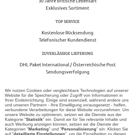
30 Jahre britische Lebensart
Exklusives Sortiment
TOP SERVICE
Kostenlose Rücksendung
Telefonischer Kundendienst
ZUVERLÄSSIGE LIEFERUNG
DHL Paket International / Österreichische Post
Sendungsverfolgung
Lieferung 3-5 Werktage nach Eingang der Bestellung.
Wir nutzen Cookies oder vergleichbare Technologien auf unserer
Website für die Speicherung oder Zugriff von Informationen in
Ihrer Endeinrichtung. Einige sind essenziell, während andere uns
Unser Geschäft in Meckenheim
und unseren Partnern - Ihre Einwilligung vorausgesetzt - helfen,
verbundene Verarbeitungen für diese Website vorzunehmen. Um
unsere Website zu optimieren, setzen wir die Dienste aus der
Auf dem Steinbüchel 6
Kategorie "
Statistik
" ein. Damit wir für Sie relevante Inhalte und
auch Werbung anzeigen können, setzen wir die Dienste der
53340 Meckenheim
Kategorien "
Marketing
" und "
Personalisierung
" ein. Klicken Sie
auf "
detaillierte Einstellungen
", um die Einzelheiten zu diesen