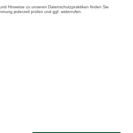
n und Hinweise zu unseren Datenschutzpraktiken finden Sie
er finden Sie uns im Netz
immung jederzeit prüfen und ggf. widerrufen.
Vertrag widerrufen
M
Anfahrt