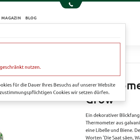
MAGAZIN
BLOG
e
Essen & Trinken
Garten
Sale
hermometer 'Seed Sow, Water Grow'
ngeschränkt nutzen.
Thermomet
Cookies für die Dauer Ihres Besuchs auf unserer Website
zustimmungspflichtigen Cookies wir setzen dürfen.
Grow'
Ein dekorativer Blickfang
Thermometer aus galvanis
eine Libelle und Biene. D
Worten 'Die Saat säen, Wa