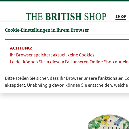
Kompletten Head der Seite überspringen
SHOP
Cookie-Einstellungen in Ihrem Browser
Damen
Herren
Barbour
Parfümerie
Lifestyl
ACHTUNG!
Garten
Gartengeräte und Helfer
T
Ihr Browser speichert aktuell keine Cookies!
Leider können Sie in diesem Fall unseren Online-Shop nur ei
Bitte stellen Sie sicher, dass Ihr Browser unsere funktionalen 
akzeptiert. Unabhängig davon können Sie entscheiden, welche 