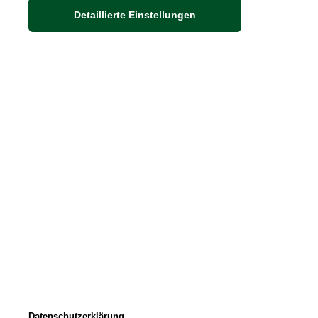
Detaillierte Einstellungen
Auf dem Steinbüchel 6
D-53340 Meckenheim
DIE FEINE ENGLISCHE ART
30 Jahre britische Lebensart
Exklusives Sortiment
* Preise inkl. ge
©
2022 THE BRITISH SHOP 
Datenschutzerklärung