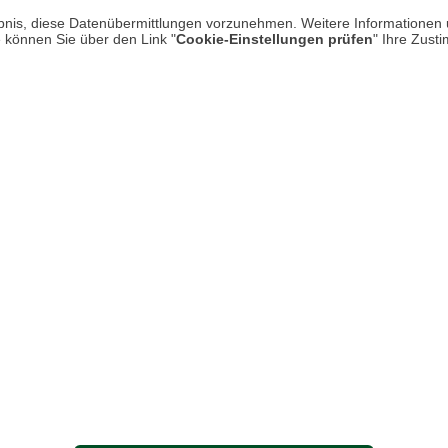
Kontakt
rlaubnis, diese Datenübermittlungen vorzunehmen. Weitere Informatione
Hi
e können Sie über den Link "
Cookie-Einstellungen prüfen
" Ihre Zust
Rücksendung von Waren
Zur Echtheit von Bewertungen
Hinweisgeber-Schutzgesetz
Barrierefreiheit unserer Website
Gesetzliche Gewährleistung
UNSER LADEN IN MECKENHEI
Öffnungszeiten