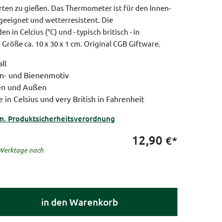
rten zu gießen. Das Thermometer ist für den Innen-
eeignet und wetterresistent. Die
in Celcius (°C) und - typisch britisch - in
.
Größe ca. 10 x 30 x 1 cm.
Original CGB Giftware.
ll
n- und Bienenmotiv
nen und Außen
in Celsius und very British in Fahrenheit
m. Produktsicherheitsverordnung
12,90
€*
5 Werktage nach
in den Warenkorb