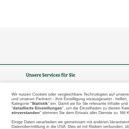
Unsere Services für Sie
Online Magazin
Wir nutzen Cookies oder vergleichbare Technologien auf unserer 
und unseren Partnern - Ihre Einwilligung vorausgesetzt - helfe
Newsletter-Archiv
Kategorie "
Statistik
" ein. Damit wir für Sie relevante Inhalte u
"
detaillierte Einstellungen
", um die Einzelheiten zu diesen Kate
Größenberater
einverstanden
" stimmen Sie dem Einsatz aller Dienste zu. Mit Kl
Einige Daten verarbeiten wir gemeinsam mit anderen Verantwort
Blog "Die feine englische Art"
Datenübermittlung in die USA. Dies ist mit Risiken verbunden, üb