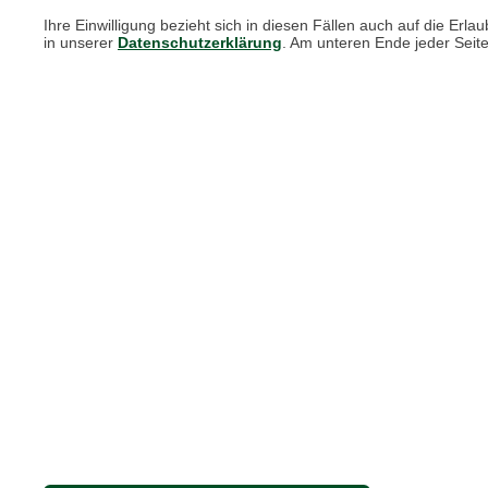
Print-Magazin
Ihre Einwilligung bezieht sich in diesen Fällen auch auf die E
in unserer
Datenschutzerklärung
. Am unteren Ende jeder Seit
Blätterkatalog
Barbour Spezialseite
Häufige Fragen
Nachhaltigkeit bei THE BRITISH SHOP
Adresse