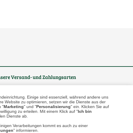
sere
Versand- und Zahlungsarten
ndeinrichtung. Einige sind essenziell, während andere uns
e Website zu optimieren, setzen wir die Dienste aus der
 "
Marketing
" und "
Personalisierung
" ein. Klicken Sie auf
illigung zu erteilen. Mit einem Klick auf "
Ich bin
llen Dienste ab.
einigen Verarbeitungen kommt es auch zu einer
llungen
" informieren.
reise inkl. ges. MwSt. / zzgl.
Versandkosten