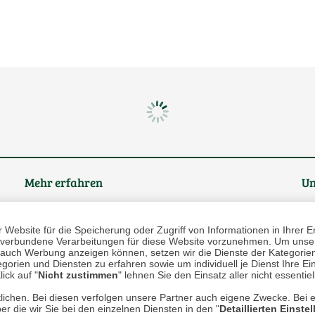
Mehr erfahren
Un
Über uns
Website für die Speicherung oder Zugriff von Informationen in Ihrer E
n, verbundene Verarbeitungen für diese Website vorzunehmen. Um unser
AGB
nd auch Werbung anzeigen können, setzen wir die Dienste der Kategorien
gorien und Diensten zu erfahren sowie um individuell je Dienst Ihre Einw
Datenschutz
ick auf "
Nicht zustimmen
" lehnen Sie den Einsatz aller nicht essentie
lichen. Bei diesen verfolgen unsere Partner auch eigene Zwecke. Bei 
Impressum
er die wir Sie bei den einzelnen Diensten in den "
Detaillierten Einste
* P