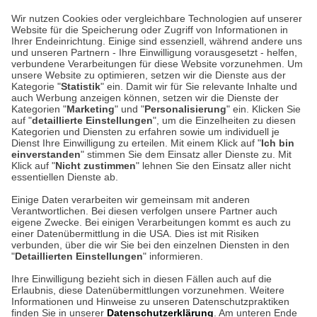
Lieferung 3-5 Werktage nach Eingang der Bestellung.
Wir nutzen Cookies oder vergleichbare Technologien auf unserer
Website für die Speicherung oder Zugriff von Informationen in
Ihrer Endeinrichtung. Einige sind essenziell, während andere uns
Unser Geschäft in Meckenheim
und unseren Partnern - Ihre Einwilligung vorausgesetzt - helfen,
verbundene Verarbeitungen für diese Website vorzunehmen. Um
unsere Website zu optimieren, setzen wir die Dienste aus der
Auf dem Steinbüchel 6
Kategorie "
Statistik
" ein. Damit wir für Sie relevante Inhalte und
auch Werbung anzeigen können, setzen wir die Dienste der
53340 Meckenheim
Kategorien "
Marketing
" und "
Personalisierung
" ein. Klicken Sie
auf "
detaillierte Einstellungen
", um die Einzelheiten zu diesen
Montag bis Samstag 9:00 Uhr bis 18:00 Uhr
Kategorien und Diensten zu erfahren sowie um individuell je
Dienst Ihre Einwilligung zu erteilen. Mit einem Klick auf "
Ich bin
einverstanden
" stimmen Sie dem Einsatz aller Dienste zu. Mit
weitere Information
Klick auf "
Nicht zustimmen
" lehnen Sie den Einsatz aller nicht
essentiellen Dienste ab.
Hier finden Sie uns im Netz
Einige Daten verarbeiten wir gemeinsam mit anderen
Verantwortlichen. Bei diesen verfolgen unsere Partner auch
eigene Zwecke. Bei einigen Verarbeitungen kommt es auch zu
einer Datenübermittlung in die USA. Dies ist mit Risiken
verbunden, über die wir Sie bei den einzelnen Diensten in den
Cookie-Einstellungen in Ihrem Browser
"
Detaillierten Einstellungen
" informieren.
Ihre Einwilligung bezieht sich in diesen Fällen auch auf die
AGB
Rücksendung von Waren
Datenschutz
Impressum
Erlaubnis, diese Datenübermittlungen vorzunehmen. Weitere
ACHTUNG!
Informationen und Hinweise zu unseren Datenschutzpraktiken
Kontakt
Zur Echtheit von Bewertungen
finden Sie in unserer
Datenschutzerklärung
. Am unteren Ende
Ihr Browser speichert aktuell keine Cookies!