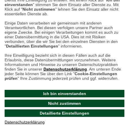
Dienst Ihre Einwilligung zu erteilen. Mit einem Klick auf "
Ich bin
einverstanden
" stimmen Sie dem Einsatz aller Dienste zu. Mit
weitere Information
Klick auf "
Nicht zustimmen
" lehnen Sie den Einsatz aller nicht
essentiellen Dienste ab.
Hier finden Sie uns im Netz
Einige Daten verarbeiten wir gemeinsam mit anderen
Verantwortlichen. Bei diesen verfolgen unsere Partner auch
eigene Zwecke. Bei einigen Verarbeitungen kommt es auch zu
einer Datenübermittlung in die USA. Dies ist mit Risiken
verbunden, über die wir Sie bei den einzelnen Diensten in den
Cookie-Einstellungen in Ihrem Browser
"
Detaillierten Einstellungen
" informieren.
Ihre Einwilligung bezieht sich in diesen Fällen auch auf die
AGB
Rücksendung von Waren
Datenschutz
Impressum
Erlaubnis, diese Datenübermittlungen vorzunehmen. Weitere
ACHTUNG!
Informationen und Hinweise zu unseren Datenschutzpraktiken
Kontakt
Zur Echtheit von Bewertungen
finden Sie in unserer
Datenschutzerklärung
. Am unteren Ende
Ihr Browser speichert aktuell keine Cookies!
Hinweisgeber-Schutzgesetz
Barrierefreiheit unserer Website
jeder Seite können Sie über den Link "
Cookie-Einstellungen
Leider können Sie in diesem Fall unseren Online-Shop
prüfen
" Ihre Zustimmung jederzeit prüfen und ggf. widerrufen.
Letzte Aktualisierung des Shops
nur eingeschränkt nutzen.
am 08.08.2026 um 12:47
Ich bin einverstanden
Bitte stellen Sie sicher, dass Ihr Browser unsere funktionalen
©
2024 THE BRITISH SHOP
Nicht zustimmen
Cookies für die Dauer Ihres Besuchs auf unserer Website
Versandhandel GmbH & Co. KG
Detaillierte Einstellungen
akzeptiert. Unabhängig davon können Sie entscheiden,
Aktuelle Cookie-Einstellungen prüfen
welche zustimmungspflichtigen Cookies wir setzen dürfen.
Datenschutzerklärung