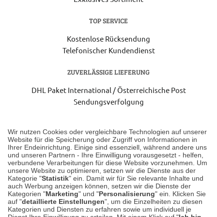
TOP SERVICE
Kostenlose Rücksendung
Telefonischer Kundendienst
ZUVERLÄSSIGE LIEFERUNG
DHL Paket International / Österreichische Post
Sendungsverfolgung
Lieferung 3-5 Werktage nach Eingang der Bestellung.
Wir nutzen Cookies oder vergleichbare Technologien auf unserer
Website für die Speicherung oder Zugriff von Informationen in
Ihrer Endeinrichtung. Einige sind essenziell, während andere uns
Unser Geschäft in Meckenheim
und unseren Partnern - Ihre Einwilligung vorausgesetzt - helfen,
verbundene Verarbeitungen für diese Website vorzunehmen. Um
unsere Website zu optimieren, setzen wir die Dienste aus der
Auf dem Steinbüchel 6
Kategorie "
Statistik
" ein. Damit wir für Sie relevante Inhalte und
auch Werbung anzeigen können, setzen wir die Dienste der
53340 Meckenheim
Kategorien "
Marketing
" und "
Personalisierung
" ein. Klicken Sie
auf "
detaillierte Einstellungen
", um die Einzelheiten zu diesen
Montag bis Samstag 9:00 Uhr bis 18:00 Uhr
Kategorien und Diensten zu erfahren sowie um individuell je