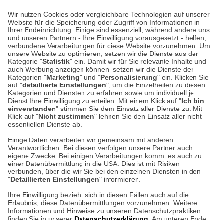
Lieferung 3-5 Werktage nach Eingang der Bestellung.
Wir nutzen Cookies oder vergleichbare Technologien auf unserer
Website für die Speicherung oder Zugriff von Informationen in
Ihrer Endeinrichtung. Einige sind essenziell, während andere uns
Unser Geschäft in Meckenheim
und unseren Partnern - Ihre Einwilligung vorausgesetzt - helfen,
verbundene Verarbeitungen für diese Website vorzunehmen. Um
unsere Website zu optimieren, setzen wir die Dienste aus der
Auf dem Steinbüchel 6
Kategorie "
Statistik
" ein. Damit wir für Sie relevante Inhalte und
auch Werbung anzeigen können, setzen wir die Dienste der
53340 Meckenheim
Kategorien "
Marketing
" und "
Personalisierung
" ein. Klicken Sie
auf "
detaillierte Einstellungen
", um die Einzelheiten zu diesen
Montag bis Samstag 9:00 Uhr bis 18:00 Uhr
Kategorien und Diensten zu erfahren sowie um individuell je
Dienst Ihre Einwilligung zu erteilen. Mit einem Klick auf "
Ich bin
einverstanden
" stimmen Sie dem Einsatz aller Dienste zu. Mit
weitere Information
Klick auf "
Nicht zustimmen
" lehnen Sie den Einsatz aller nicht
essentiellen Dienste ab.
Hier finden Sie uns im Netz
Einige Daten verarbeiten wir gemeinsam mit anderen
Verantwortlichen. Bei diesen verfolgen unsere Partner auch
eigene Zwecke. Bei einigen Verarbeitungen kommt es auch zu
einer Datenübermittlung in die USA. Dies ist mit Risiken
verbunden, über die wir Sie bei den einzelnen Diensten in den
Cookie-Einstellungen in Ihrem Browser
"
Detaillierten Einstellungen
" informieren.
Ihre Einwilligung bezieht sich in diesen Fällen auch auf die
AGB
Rücksendung von Waren
Datenschutz
Impressum
Erlaubnis, diese Datenübermittlungen vorzunehmen. Weitere
ACHTUNG!
Informationen und Hinweise zu unseren Datenschutzpraktiken
Kontakt
Zur Echtheit von Bewertungen
finden Sie in unserer
Datenschutzerklärung
. Am unteren Ende