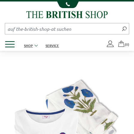
Kompletten Head der Seite überspringen
Produktmenü öffnen
(0)
SHOP
SERVICE