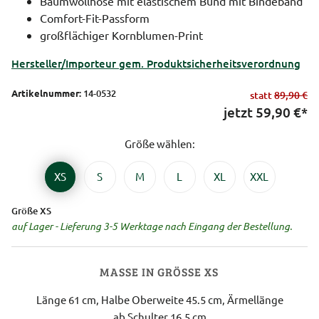
Baumwollhose mit elastischem Bund mit Bindeband
Comfort-Fit-Passform
großflächiger Kornblumen-Print
Hersteller/Importeur gem. Produktsicherheitsverordnung
Artikelnummer:
14-0532
statt
89,90 €
jetzt
59,90
€*
Größe wählen:
XS
S
M
L
XL
XXL
Größe XS
auf Lager - Lieferung 3-5 Werktage nach Eingang der Bestellung.
MASSE IN GRÖSSE XS
Länge 61 cm, Halbe Oberweite 45.5 cm, Ärmellänge
ab Schulter 16.5 cm