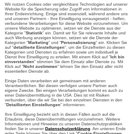
Wir nutzen Cookies oder vergleichbare Technologien auf unserer
Website für die Speicherung oder Zugriff von Informationen in
Ihrer Endeinrichtung. Einige sind essenziell, während andere uns
Unser Geschäft in Meckenheim
und unseren Partnern - Ihre Einwilligung vorausgesetzt - helfen,
verbundene Verarbeitungen für diese Website vorzunehmen. Um
unsere Website zu optimieren, setzen wir die Dienste aus der
Auf dem Steinbüchel 6
Kategorie "
Statistik
" ein. Damit wir für Sie relevante Inhalte und
auch Werbung anzeigen können, setzen wir die Dienste der
53340 Meckenheim
Kategorien "
Marketing
" und "
Personalisierung
" ein. Klicken Sie
auf "
detaillierte Einstellungen
", um die Einzelheiten zu diesen
Montag bis Samstag 9:00 Uhr bis 18:00 Uhr
Kategorien und Diensten zu erfahren sowie um individuell je
Dienst Ihre Einwilligung zu erteilen. Mit einem Klick auf "
Ich bin
einverstanden
" stimmen Sie dem Einsatz aller Dienste zu. Mit
weitere Information
Klick auf "
Nicht zustimmen
" lehnen Sie den Einsatz aller nicht
essentiellen Dienste ab.
Hier finden Sie uns im Netz
Einige Daten verarbeiten wir gemeinsam mit anderen
Verantwortlichen. Bei diesen verfolgen unsere Partner auch
eigene Zwecke. Bei einigen Verarbeitungen kommt es auch zu
einer Datenübermittlung in die USA. Dies ist mit Risiken
verbunden, über die wir Sie bei den einzelnen Diensten in den
Cookie-Einstellungen in Ihrem Browser
"
Detaillierten Einstellungen
" informieren.
Ihre Einwilligung bezieht sich in diesen Fällen auch auf die
AGB
Rücksendung von Waren
Datenschutz
Impressum
Erlaubnis, diese Datenübermittlungen vorzunehmen. Weitere
ACHTUNG!
Informationen und Hinweise zu unseren Datenschutzpraktiken
Kontakt
Zur Echtheit von Bewertungen
finden Sie in unserer
Datenschutzerklärung
. Am unteren Ende
Ihr Browser speichert aktuell keine Cookies!
Hinweisgeber-Schutzgesetz
Barrierefreiheit unserer Website
jeder Seite können Sie über den Link "
Cookie-Einstellungen