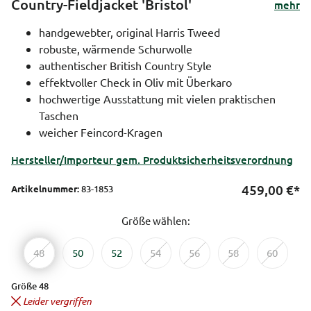
Country-Fieldjacket 'Bristol'
mehr
handgewebter, original Harris Tweed
robuste, wärmende Schurwolle
authentischer British Country Style
effektvoller Check in Oliv mit Überkaro
hochwertige Ausstattung mit vielen praktischen
Taschen
weicher Feincord-Kragen
Hersteller/Importeur gem. Produktsicherheitsverordnung
459,00
€*
Artikelnummer:
83-1853
Größe wählen:
48
50
52
54
56
58
60
Größe 48
Leider vergriffen