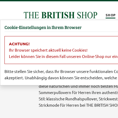
Kompletten Head der Seite überspringen
SHOP
Cookie-Einstellungen in Ihrem Browser
Damen
Herren
Barbour
Parfümerie
Lifestyl
ACHTUNG!
Ihr Browser speichert aktuell keine Cookies!
Leider können Sie in diesem Fall unseren Online-Shop nur ei
Britische Pullover
Bitte stellen Sie sicher, dass Ihr Browser unsere funktionalen 
akzeptiert. Unabhängig davon können Sie entscheiden, welche 
Kühlendes Leinen, feinster Kaschmir, Pima 
diese natürlichen und immer noch besten Ma
Sommerpullovern für Herren ihren authentis
Stil: klassische Rundhalspullover, Strickwes
Strickmode für Herren bei THE BRITISH SHOP i