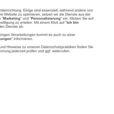
ndeinrichtung. Einige sind essenziell, während andere uns
e Website zu optimieren, setzen wir die Dienste aus der
 "
Marketing
" und "
Personalisierung
" ein. Klicken Sie auf
illigung zu erteilen. Mit einem Klick auf "
Ich bin
llen Dienste ab.
einigen Verarbeitungen kommt es auch zu einer
llungen
" informieren.
n und Hinweise zu unseren Datenschutzpraktiken finden Sie
immung jederzeit prüfen und ggf. widerrufen.
r von
Leinenpullover 'Bamburgh'