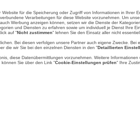
Website für die Speicherung oder Zugriff von Informationen in Ihrer E
n, verbundene Verarbeitungen für diese Website vorzunehmen. Um unser
nd auch Werbung anzeigen können, setzen wir die Dienste der Kategorien
gorien und Diensten zu erfahren sowie um individuell je Dienst Ihre Einw
ick auf "
Nicht zustimmen
" lehnen Sie den Einsatz aller nicht essentie
lichen. Bei diesen verfolgen unsere Partner auch eigene Zwecke. Bei 
er die wir Sie bei den einzelnen Diensten in den "
Detaillierten Einste
rlaubnis, diese Datenübermittlungen vorzunehmen. Weitere Informatione
e können Sie über den Link "
Cookie-Einstellungen prüfen
" Ihre Zust
merliches Strickpolo von
Leichter Sommerpullove
Peregrine
Hackett