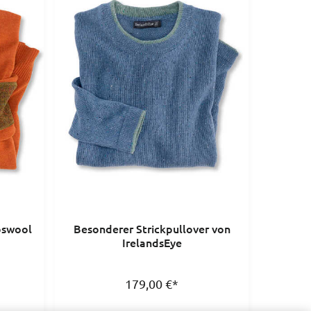
bswool
Besonderer Strickpullover von
IrelandsEye
179,00
€
*