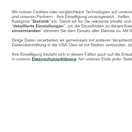
Wir nutzen Cookies oder vergleichbare Technologien auf unserer 
und unseren Partnern - Ihre Einwilligung vorausgesetzt - helfe
Kategorie "
Statistik
" ein. Damit wir für Sie relevante Inhalte u
"
detaillierte Einstellungen
", um die Einzelheiten zu diesen Kate
einverstanden
" stimmen Sie dem Einsatz aller Dienste zu. Mit Kl
Einige Daten verarbeiten wir gemeinsam mit anderen Verantwort
Datenübermittlung in die USA. Dies ist mit Risiken verbunden, üb
Ihre Einwilligung bezieht sich in diesen Fällen auch auf die E
in unserer
Datenschutzerklärung
. Am unteren Ende jeder Seit
Barbour-Pullover 'Newtown'
Som