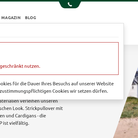
MAGAZIN
BLOG
e
Essen & Trinken
Garten
Sale
ngeschränkt nutzen.
 für Herren
Cookies für die Dauer Ihres Besuchs auf unserer Website
zustimmungspflichtigen Cookies wir setzen dürfen.
Cotton und Bio-Baumwolle -
terialien verleihen unseren
chen Look. Strickpullover mit
ten und Cardigans - die
st vielfältig.