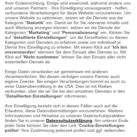
Ihrer Endeinrichtung. Einige sind essenziell, während andere uns
Unser Geschäft in Meckenheim
und unseren Partnern - Ihre Einwilligung vorausgesetzt - helfen,
verbundene Verarbeitungen für diese Website vorzunehmen. Um
unsere Website zu optimieren, setzen wir die Dienste aus der
Auf dem Steinbüchel 6
Kategorie "
Statistik
" ein. Damit wir für Sie relevante Inhalte und
auch Werbung anzeigen können, setzen wir die Dienste der
53340 Meckenheim
Kategorien "
Marketing
" und "
Personalisierung
" ein. Klicken Sie
auf "
detaillierte Einstellungen
", um die Einzelheiten zu diesen
Montag bis Samstag 9:00 Uhr bis 18:00 Uhr
Kategorien und Diensten zu erfahren sowie um individuell je
Dienst Ihre Einwilligung zu erteilen. Mit einem Klick auf "
Ich bin
einverstanden
" stimmen Sie dem Einsatz aller Dienste zu. Mit
weitere Information
Klick auf "
Nicht zustimmen
" lehnen Sie den Einsatz aller nicht
essentiellen Dienste ab.
Hier finden Sie uns im Netz
Einige Daten verarbeiten wir gemeinsam mit anderen
Verantwortlichen. Bei diesen verfolgen unsere Partner auch
eigene Zwecke. Bei einigen Verarbeitungen kommt es auch zu
einer Datenübermittlung in die USA. Dies ist mit Risiken
verbunden, über die wir Sie bei den einzelnen Diensten in den
Cookie-Einstellungen in Ihrem Browser
"
Detaillierten Einstellungen
" informieren.
Ihre Einwilligung bezieht sich in diesen Fällen auch auf die
AGB
Rücksendung von Waren
Datenschutz
Impressum
Erlaubnis, diese Datenübermittlungen vorzunehmen. Weitere
ACHTUNG!
Informationen und Hinweise zu unseren Datenschutzpraktiken
Kontakt
Zur Echtheit von Bewertungen
finden Sie in unserer
Datenschutzerklärung
. Am unteren Ende
Ihr Browser speichert aktuell keine Cookies!
Hinweisgeber-Schutzgesetz
Barrierefreiheit unserer Website
jeder Seite können Sie über den Link "
Cookie-Einstellungen
Leider können Sie in diesem Fall unseren Online-Shop
prüfen
" Ihre Zustimmung jederzeit prüfen und ggf. widerrufen.
Letzte Aktualisierung des Shops
nur eingeschränkt nutzen.