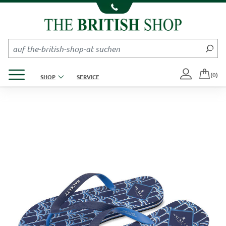
Kompletten Head der Seite überspringen
Produktmenü öffnen
(0)
SHOP
SERVICE