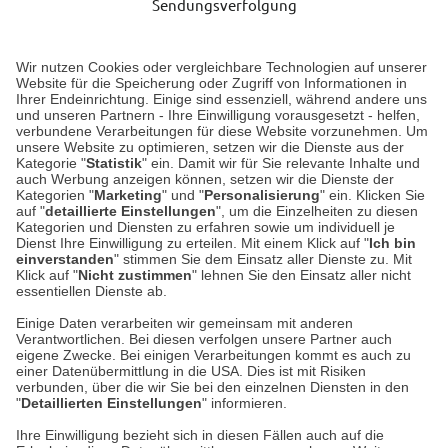
Sendungsverfolgung
Lieferung 3-5 Werktage nach Eingang der Bestellung.
Wir nutzen Cookies oder vergleichbare Technologien auf unserer
Website für die Speicherung oder Zugriff von Informationen in
Ihrer Endeinrichtung. Einige sind essenziell, während andere uns
Unser Geschäft in Meckenheim
und unseren Partnern - Ihre Einwilligung vorausgesetzt - helfen,
verbundene Verarbeitungen für diese Website vorzunehmen. Um
unsere Website zu optimieren, setzen wir die Dienste aus der
Auf dem Steinbüchel 6
Kategorie "
Statistik
" ein. Damit wir für Sie relevante Inhalte und
auch Werbung anzeigen können, setzen wir die Dienste der
53340 Meckenheim
Kategorien "
Marketing
" und "
Personalisierung
" ein. Klicken Sie
auf "
detaillierte Einstellungen
", um die Einzelheiten zu diesen
Montag bis Samstag 9:00 Uhr bis 18:00 Uhr
Kategorien und Diensten zu erfahren sowie um individuell je
Dienst Ihre Einwilligung zu erteilen. Mit einem Klick auf "
Ich bin
einverstanden
" stimmen Sie dem Einsatz aller Dienste zu. Mit
weitere Information
Klick auf "
Nicht zustimmen
" lehnen Sie den Einsatz aller nicht
essentiellen Dienste ab.
Hier finden Sie uns im Netz
Einige Daten verarbeiten wir gemeinsam mit anderen
Verantwortlichen. Bei diesen verfolgen unsere Partner auch
eigene Zwecke. Bei einigen Verarbeitungen kommt es auch zu
einer Datenübermittlung in die USA. Dies ist mit Risiken
verbunden, über die wir Sie bei den einzelnen Diensten in den
Cookie-Einstellungen in Ihrem Browser
"
Detaillierten Einstellungen
" informieren.
Ihre Einwilligung bezieht sich in diesen Fällen auch auf die
AGB
Rücksendung von Waren
Datenschutz
Impressum