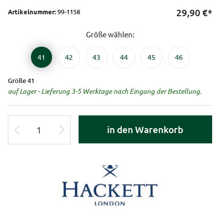
29,90
€*
Artikelnummer:
99-1158
Größe wählen:
41
42
43
44
45
46
Größe 41
auf Lager - Lieferung 3-5 Werktage nach Eingang der Bestellung.
in den Warenkorb