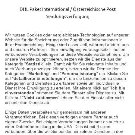
DHL Paket International / Österreichische Post
Sendungsverfolgung
Lieferung 3-5 Werktage nach Eingang der Bestellung.
Wir nutzen Cookies oder vergleichbare Technologien auf unserer
Website für die Speicherung oder Zugriff von Informationen in
Ihrer Endeinrichtung. Einige sind essenziell, während andere uns
Unser Geschäft in Meckenheim
und unseren Partnern - Ihre Einwilligung vorausgesetzt - helfen,
verbundene Verarbeitungen für diese Website vorzunehmen. Um
unsere Website zu optimieren, setzen wir die Dienste aus der
Auf dem Steinbüchel 6
Kategorie "
Statistik
" ein. Damit wir für Sie relevante Inhalte und
auch Werbung anzeigen können, setzen wir die Dienste der
53340 Meckenheim
Kategorien "
Marketing
" und "
Personalisierung
" ein. Klicken Sie
auf "
detaillierte Einstellungen
", um die Einzelheiten zu diesen
Montag bis Samstag 9:00 Uhr bis 18:00 Uhr
Kategorien und Diensten zu erfahren sowie um individuell je
Dienst Ihre Einwilligung zu erteilen. Mit einem Klick auf "
Ich bin
einverstanden
" stimmen Sie dem Einsatz aller Dienste zu. Mit
weitere Information
Klick auf "
Nicht zustimmen
" lehnen Sie den Einsatz aller nicht
essentiellen Dienste ab.
Hier finden Sie uns im Netz
Einige Daten verarbeiten wir gemeinsam mit anderen
Verantwortlichen. Bei diesen verfolgen unsere Partner auch
eigene Zwecke. Bei einigen Verarbeitungen kommt es auch zu
einer Datenübermittlung in die USA. Dies ist mit Risiken
verbunden, über die wir Sie bei den einzelnen Diensten in den