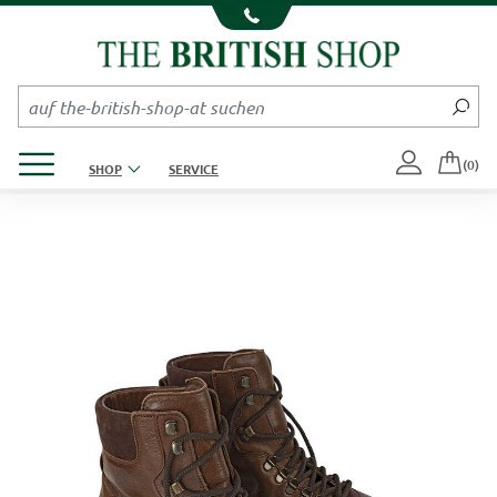
Kompletten Head der Seite überspringen
Produktmenü öffnen
(0)
SHOP
SERVICE