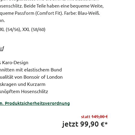
enschlitz. Beide Teile haben eine bequeme Weite,
queme Passform (Comfort Fit).
Farbe: Blau-Weiß.
on.
 XL (54/56), XXL (58/60)
es Karo-Design
nitten mit elastischem Bund
alität von Bonsoir of London
rskragen und Kurzarm
knöpftem Hosenschlitz
m. Produktsicherheitsverordnung
statt
149,00 €
jetzt
99,90
€*