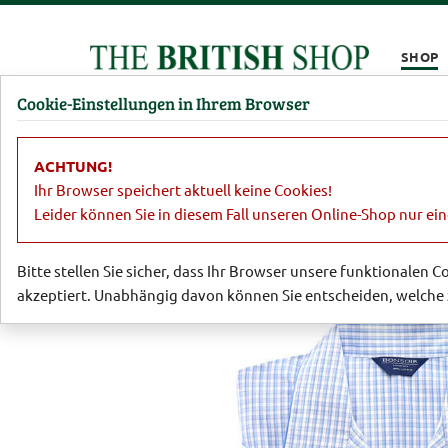
Kompletten Head der Seite überspringen
SHOP
Cookie-Einstellungen in Ihrem Browser
Damen
Herren
Barbour
Parfümerie
Lifestyl
ACHTUNG!
Sale
Herren
Accessoires, Schuhe
Ihr Browser speichert aktuell keine Cookies!
Leider können Sie in diesem Fall unseren Online-Shop nur ei
Bitte stellen Sie sicher, dass Ihr Browser unsere funktionalen 
akzeptiert. Unabhängig davon können Sie entscheiden, welche 