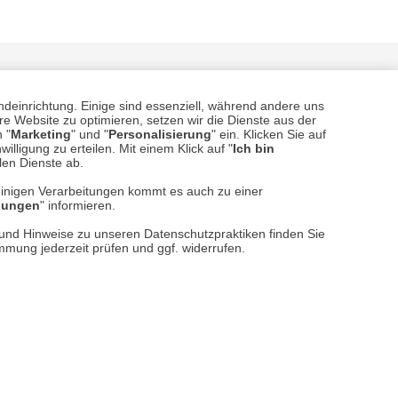
ndeinrichtung. Einige sind essenziell, während andere uns
e Website zu optimieren, setzen wir die Dienste aus der
 "
Marketing
" und "
Personalisierung
" ein. Klicken Sie auf
illigung zu erteilen. Mit einem Klick auf "
Ich bin
llen Dienste ab.
sere
Versand- und Zahlungsarten
einigen Verarbeitungen kommt es auch zu einer
llungen
" informieren.
n und Hinweise zu unseren Datenschutzpraktiken finden Sie
immung jederzeit prüfen und ggf. widerrufen.
reise inkl. ges. MwSt. / zzgl.
Versandkosten
er finden Sie uns im Netz