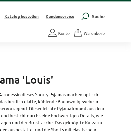
Suche
Katalog
bestellen
Kundenservice
Konto
Warenkorb
ama 'Louis'
Karodessin dieses Shorty-Pyjamas machen optisch
 das herrlich glatte, kühlende Baumwollgewebe in
h hervorragend. Dieser leichte Pyjama kommt aus dem
und besticht durch seine hochwertigen Details, wie
ragen und der Brusttasche. Das geknöpfte Kurzarm-
agen ausgestattet und die Shorts mit elastischem