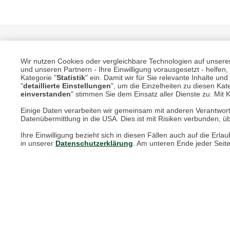
Wir nutzen Cookies oder vergleichbare Technologien auf unserer 
und unseren Partnern - Ihre Einwilligung vorausgesetzt - helfe
Kategorie "
Statistik
" ein. Damit wir für Sie relevante Inhalte u
"
detaillierte Einstellungen
", um die Einzelheiten zu diesen Kate
einverstanden
" stimmen Sie dem Einsatz aller Dienste zu. Mit Kl
Unsere Services für Sie
Einige Daten verarbeiten wir gemeinsam mit anderen Verantwort
Datenübermittlung in die USA. Dies ist mit Risiken verbunden, üb
Ihre Einwilligung bezieht sich in diesen Fällen auch auf die E
Online Magazin
in unserer
Datenschutzerklärung
. Am unteren Ende jeder Seit
Newsletter-Archiv
Größenberater
Blog "Die feine englische Art"
Print-Magazin