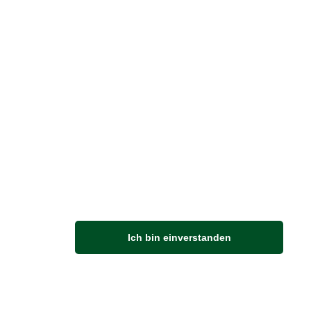
Vertrag widerrufen
M
Ich bin einverstanden
Anfahrt
Von der Autobahn 565 die Abfahrt Merl nehmen.