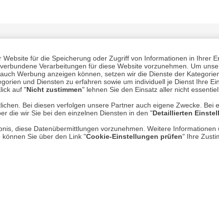
Website für die Speicherung oder Zugriff von Informationen in Ihrer E
n, verbundene Verarbeitungen für diese Website vorzunehmen. Um unser
nd auch Werbung anzeigen können, setzen wir die Dienste der Kategorien
gorien und Diensten zu erfahren sowie um individuell je Dienst Ihre Einw
ick auf "
Nicht zustimmen
" lehnen Sie den Einsatz aller nicht essentie
Mehr erfahren
Un
lichen. Bei diesen verfolgen unsere Partner auch eigene Zwecke. Bei 
er die wir Sie bei den einzelnen Diensten in den "
Detaillierten Einste
rlaubnis, diese Datenübermittlungen vorzunehmen. Weitere Informatione
Über uns
e können Sie über den Link "
Cookie-Einstellungen prüfen
" Ihre Zust
AGB
Datenschutz
Impressum
* P
Kontakt
Hi