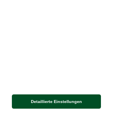
Blätterkatalog
Barbour Spezialseite
Häufige Fragen
Nachhaltigkeit bei THE BRITISH SHOP
Detaillierte Einstellungen
Adresse
Auf dem Steinbüchel 6