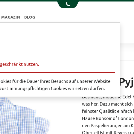
MAGAZIN
BLOG
e
Essen & Trinken
Garten
Sale
Shorty-Pyjama 'Louis'
ngeschränkt nutzen.
Shorty-Pyj
Cookies für die Dauer Ihres Besuchs auf unserer Website
zustimmungspflichtigen Cookies wir setzen dürfen.
Das neue, moderne Edel-
was her. Dazu macht sich
feinster Qualität einfac
Hause Bonsoir of London 
den Paspelierungen am K
Oberteil ist mit Reverskr