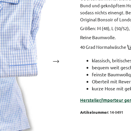
Bund und geknöpftem Hos
sodass nichts einengt.
Be
Original Bonsoir of Lond
Größen: M (48), L (50/52),
Reine Baumwolle.
40 Grad Normalwäsche
klassisch, britisch
bequem weit gesch
feinste Baumwollqu
Oberteil mit Reve
kurze Hose mit ge
Hersteller/Importeur ge
Artikelnummer:
14-0491