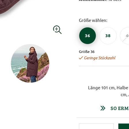
Größe wählen:
36
38
4
Größe 36
Geringe Stückzahl
Länge 101 cm, Halbe 
cm,
SO ERM