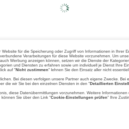
Website für die Speicherung oder Zugriff von Informationen in Ihrer E
n, verbundene Verarbeitungen für diese Website vorzunehmen. Um unser
nd auch Werbung anzeigen können, setzen wir die Dienste der Kategorien
gorien und Diensten zu erfahren sowie um individuell je Dienst Ihre Einw
ick auf "
Nicht zustimmen
" lehnen Sie den Einsatz aller nicht essentie
lichen. Bei diesen verfolgen unsere Partner auch eigene Zwecke. Bei 
er die wir Sie bei den einzelnen Diensten in den "
Detaillierten Einste
Mehr erfahren
Un
rlaubnis, diese Datenübermittlungen vorzunehmen. Weitere Informatione
e können Sie über den Link "
Cookie-Einstellungen prüfen
" Ihre Zust
Über uns
AGB
Datenschutz