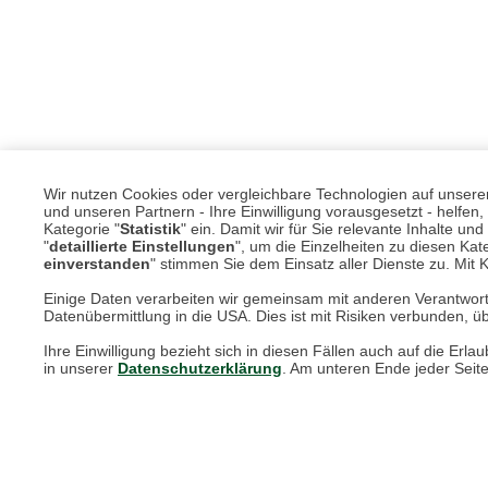
Wir nutzen Cookies oder vergleichbare Technologien auf unserer 
und unseren Partnern - Ihre Einwilligung vorausgesetzt - helfe
Kategorie "
Statistik
" ein. Damit wir für Sie relevante Inhalte u
"
detaillierte Einstellungen
", um die Einzelheiten zu diesen Kate
einverstanden
" stimmen Sie dem Einsatz aller Dienste zu. Mit Kl
Einige Daten verarbeiten wir gemeinsam mit anderen Verantwort
Datenübermittlung in die USA. Dies ist mit Risiken verbunden, üb
Unsere Services für Sie
Ihre Einwilligung bezieht sich in diesen Fällen auch auf die E
in unserer
Datenschutzerklärung
. Am unteren Ende jeder Seit
Online Magazin
Newsletter-Archiv
Größenberater