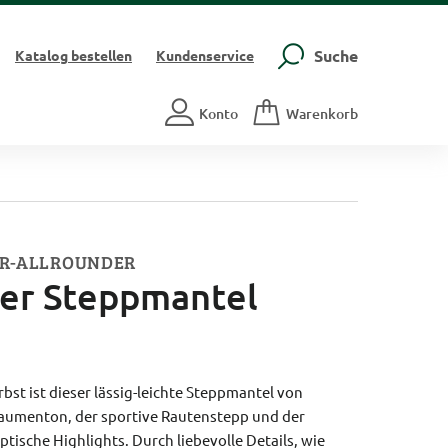
Suche
Katalog
bestellen
Kundenservice
Konto
Warenkorb
UR-ALLROUNDER
her Steppmantel
bst ist dieser lässig-leichte Steppmantel von
laumenton, der sportive Rautenstepp und der
ische Highlights. Durch liebevolle Details, wie