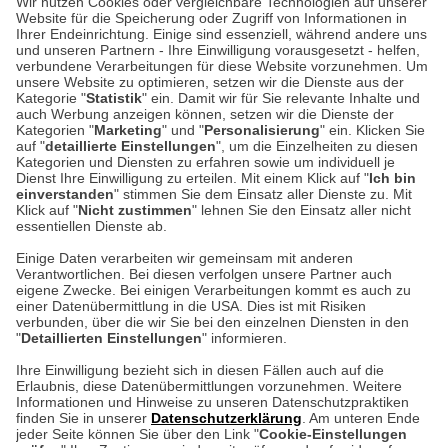
Wir nutzen Cookies oder vergleichbare Technologien auf unserer
Website für die Speicherung oder Zugriff von Informationen in
Ihrer Endeinrichtung. Einige sind essenziell, während andere uns
Unser Geschäft in Meckenheim
und unseren Partnern - Ihre Einwilligung vorausgesetzt - helfen,
verbundene Verarbeitungen für diese Website vorzunehmen. Um
unsere Website zu optimieren, setzen wir die Dienste aus der
Auf dem Steinbüchel 6
Kategorie "
Statistik
" ein. Damit wir für Sie relevante Inhalte und
auch Werbung anzeigen können, setzen wir die Dienste der
53340 Meckenheim
Kategorien "
Marketing
" und "
Personalisierung
" ein. Klicken Sie
auf "
detaillierte Einstellungen
", um die Einzelheiten zu diesen
Montag bis Samstag 9:00 Uhr bis 18:00 Uhr
Kategorien und Diensten zu erfahren sowie um individuell je
Dienst Ihre Einwilligung zu erteilen. Mit einem Klick auf "
Ich bin
einverstanden
" stimmen Sie dem Einsatz aller Dienste zu. Mit
weitere Information
Klick auf "
Nicht zustimmen
" lehnen Sie den Einsatz aller nicht
essentiellen Dienste ab.
Hier finden Sie uns im Netz
Einige Daten verarbeiten wir gemeinsam mit anderen
Verantwortlichen. Bei diesen verfolgen unsere Partner auch
eigene Zwecke. Bei einigen Verarbeitungen kommt es auch zu
einer Datenübermittlung in die USA. Dies ist mit Risiken
verbunden, über die wir Sie bei den einzelnen Diensten in den
Cookie-Einstellungen in Ihrem Browser
"
Detaillierten Einstellungen
" informieren.
Ihre Einwilligung bezieht sich in diesen Fällen auch auf die
AGB
Rücksendung von Waren
Datenschutz
Impressum
Erlaubnis, diese Datenübermittlungen vorzunehmen. Weitere
ACHTUNG!
Informationen und Hinweise zu unseren Datenschutzpraktiken
Kontakt
Zur Echtheit von Bewertungen
finden Sie in unserer
Datenschutzerklärung
. Am unteren Ende
Ihr Browser speichert aktuell keine Cookies!
Hinweisgeber-Schutzgesetz
Barrierefreiheit unserer Website
jeder Seite können Sie über den Link "
Cookie-Einstellungen
Leider können Sie in diesem Fall unseren Online-Shop