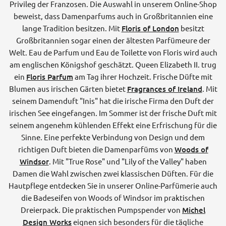
Privileg der Franzosen. Die Auswahl in unserem Online-Shop
beweist, dass Damenparfums auch in Großbritannien eine
lange Tradition besitzen. Mit
Floris of London
besitzt
Großbritannien sogar einen der ältesten Parfümeure der
Welt. Eau de Parfum und Eau de Toilette von Floris wird auch
am englischen Königshof geschätzt. Queen Elizabeth II. trug
ein
Floris Parfum
am Tag ihrer Hochzeit. Frische Düfte mit
Blumen aus irischen Gärten bietet
Fragrances of Ireland
. Mit
seinem Damenduft "Inis" hat die irische Firma den Duft der
irischen See eingefangen. Im Sommer ist der frische Duft mit
seinem angenehm kühlenden Effekt eine Erfrischung für die
Sinne. Eine perfekte Verbindung von Design und dem
richtigen Duft bieten die Damenparfüms von
Woods of
Windsor
. Mit "True Rose" und "Lily of the Valley" haben
Damen die Wahl zwischen zwei klassischen Düften. Für die
Hautpflege entdecken Sie in unserer Online-Parfümerie auch
die Badeseifen von Woods of Windsor im praktischen
Dreierpack. Die praktischen Pumpspender von
Michel
Design Works
eignen sich besonders für die tägliche