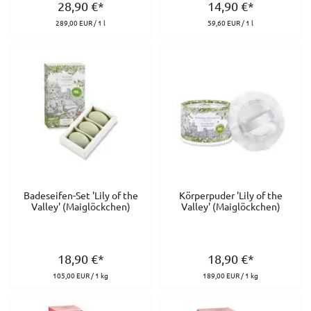
28,90
€
*
14,90
€
*
289,00 EUR / 1 l
59,60 EUR / 1 l
Badeseifen-Set 'Lily of the
Körperpuder 'Lily of the
Valley' (Maiglöckchen)
Valley' (Maiglöckchen)
18,90
€
*
18,90
€
*
105,00 EUR / 1 kg
189,00 EUR / 1 kg