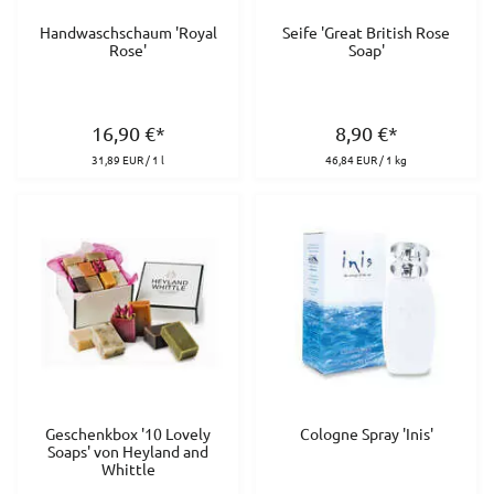
Handwaschschaum 'Royal
Seife 'Great British Rose
Rose'
Soap'
16,90
€
*
8,90
€
*
31,89 EUR / 1 l
46,84 EUR / 1 kg
Geschenkbox '10 Lovely
Cologne Spray 'Inis'
Soaps' von Heyland and
Whittle