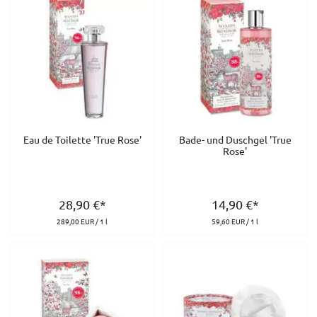
Eau de Toilette 'True Rose'
Bade- und Duschgel 'True
Rose'
28,90
€
*
14,90
€
*
289,00 EUR / 1 l
59,60 EUR / 1 l