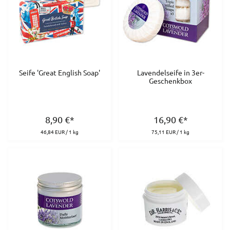
Seife 'Great English Soap'
Lavendelseife in 3er-
Geschenkbox
8,90
€
*
16,90
€
*
46,84 EUR / 1 kg
75,11 EUR / 1 kg