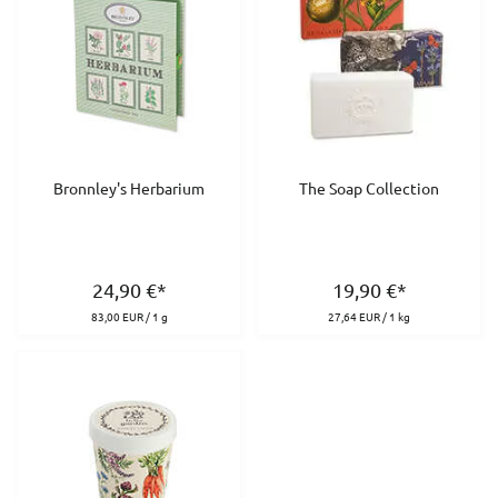
Bronnley's Herbarium
The Soap Collection
24,90
€
*
19,90
€
*
83,00 EUR / 1 g
27,64 EUR / 1 kg