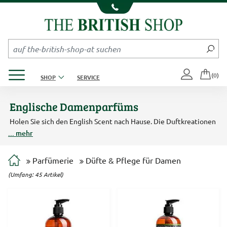
Kompletten Head der Seite überspringen
Produktmenü öffnen
(0)
SHOP
SERVICE
Englische Damenparfüms
Holen Sie sich den English Scent nach Hause. Die Duftkreationen
von Floris of London und Woods of Windsor werden von vielen
... mehr
Prominenten und den Mitgliedern des englischen Königshauses
geschätzt. Exzellente Parfümeurskunst und ansprechendes
Design zeichnen die Düfte und Flakons der englischen Marken
Parfümerie
Düfte & Pflege für Damen
aus. Englische Seifen werden aus reinem Pflanzenöl hergestellt.
(Umfang: 45 Artikel)