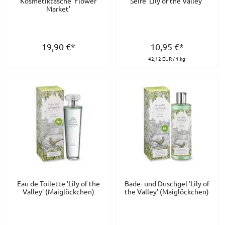
Kosmetiktasche 'Flower
Seife 'Lily of the Valley'
Market'
19,90
€
*
10,95
€
*
42,12 EUR / 1 kg
Eau de Toilette 'Lily of the
Bade- und Duschgel 'Lily of
Valley' (Maiglöckchen)
the Valley' (Maiglöckchen)