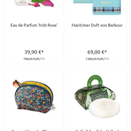
Eau de Parfum 'Irish Rose'
Maritimer Duft von Barbour
39,90
€
*
69,00
€
*
798,00 EUR / 1 l
1380,00 EUR / 1 l