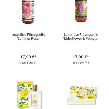
Luxuriöse Flüssigseife
Luxuriöse Flüssigseife
'Summer Rose'
'Elderflower & Pomelo'
17,90
€
*
17,90
€
*
35,80 EUR / 1 l
35,80 EUR / 1 l