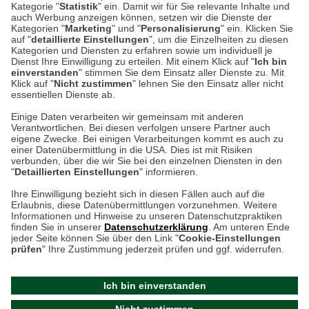
Auf dem Steinbüchel 6
Kategorie "
Statistik
" ein. Damit wir für Sie relevante Inhalte und
auch Werbung anzeigen können, setzen wir die Dienste der
53340 Meckenheim
Kategorien "
Marketing
" und "
Personalisierung
" ein. Klicken Sie
auf "
detaillierte Einstellungen
", um die Einzelheiten zu diesen
Montag bis Samstag 9:00 Uhr bis 18:00 Uhr
Kategorien und Diensten zu erfahren sowie um individuell je
Dienst Ihre Einwilligung zu erteilen. Mit einem Klick auf "
Ich bin
einverstanden
" stimmen Sie dem Einsatz aller Dienste zu. Mit
weitere Information
Klick auf "
Nicht zustimmen
" lehnen Sie den Einsatz aller nicht
essentiellen Dienste ab.
Hier finden Sie uns im Netz
Einige Daten verarbeiten wir gemeinsam mit anderen
Verantwortlichen. Bei diesen verfolgen unsere Partner auch
eigene Zwecke. Bei einigen Verarbeitungen kommt es auch zu
einer Datenübermittlung in die USA. Dies ist mit Risiken
verbunden, über die wir Sie bei den einzelnen Diensten in den
Cookie-Einstellungen in Ihrem Browser
"
Detaillierten Einstellungen
" informieren.
Ihre Einwilligung bezieht sich in diesen Fällen auch auf die
AGB
Rücksendung von Waren
Datenschutz
Impressum
Erlaubnis, diese Datenübermittlungen vorzunehmen. Weitere
ACHTUNG!
Informationen und Hinweise zu unseren Datenschutzpraktiken
Kontakt
Zur Echtheit von Bewertungen
finden Sie in unserer
Datenschutzerklärung
. Am unteren Ende
Ihr Browser speichert aktuell keine Cookies!
Hinweisgeber-Schutzgesetz
Barrierefreiheit unserer Website
jeder Seite können Sie über den Link "
Cookie-Einstellungen
Leider können Sie in diesem Fall unseren Online-Shop
prüfen
" Ihre Zustimmung jederzeit prüfen und ggf. widerrufen.
Letzte Aktualisierung des Shops
nur eingeschränkt nutzen.
am 08.08.2026 um 18:48
Ich bin einverstanden
Bitte stellen Sie sicher, dass Ihr Browser unsere funktionalen
©
2024 THE BRITISH SHOP