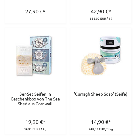
27,90
€
*
42,90
€
*
858,00 EUR / 1 l
3er-Set Seifen in
'Curragh Sheep Soap' (Seife)
Geschenkbox von The Sea
Shed aus Cornwall
19,90
€
*
14,90
€
*
34,91 EUR / 1 kg
248,33 EUR / 1 kg