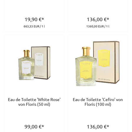
19,90
€
*
136,00
€
*
663,33 EUR / 1 l
1360,00 EUR / 1 l
Eau de Toilette 'White Rose'
Eau de Toilette 'Cefiro' von
von Floris (50 ml)
Floris (100 ml)
99,00
€
*
136,00
€
*