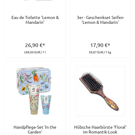
Eau de Toilette 'Lemon &
3er - Geschenkset Seifen
Mandarin'
'Lemon & Mandarin'
26,90
€
*
17,90
€
*
269,00 EUR / 1 l
59,67 EUR / 1 kg
Handpflege-Set 'In the
Hübsche Haarbürste 'Floral'
Garden'
im Romantik-Look