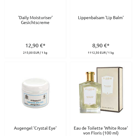
'Daily Moisturiser'
Lippenbalsam 'Lip Balm'
Gesichtscreme
12,90
€
*
8,90
€
*
215,00 EUR / 1 kg
1112,50 EUR / 1 kg
Augengel 'Crystal Eye'
Eau de Toilette 'White Rose'
von Floris (100 ml)