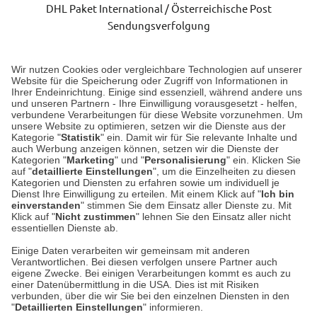
DHL Paket International / Österreichische Post
Sendungsverfolgung
Lieferung 3-5 Werktage nach Eingang der Bestellung.
Wir nutzen Cookies oder vergleichbare Technologien auf unserer
Website für die Speicherung oder Zugriff von Informationen in
Ihrer Endeinrichtung. Einige sind essenziell, während andere uns
Unser Geschäft in Meckenheim
und unseren Partnern - Ihre Einwilligung vorausgesetzt - helfen,
verbundene Verarbeitungen für diese Website vorzunehmen. Um
unsere Website zu optimieren, setzen wir die Dienste aus der
Auf dem Steinbüchel 6
Kategorie "
Statistik
" ein. Damit wir für Sie relevante Inhalte und
auch Werbung anzeigen können, setzen wir die Dienste der
53340 Meckenheim
Kategorien "
Marketing
" und "
Personalisierung
" ein. Klicken Sie
auf "
detaillierte Einstellungen
", um die Einzelheiten zu diesen
Montag bis Samstag 9:00 Uhr bis 18:00 Uhr
Kategorien und Diensten zu erfahren sowie um individuell je
Dienst Ihre Einwilligung zu erteilen. Mit einem Klick auf "
Ich bin
einverstanden
" stimmen Sie dem Einsatz aller Dienste zu. Mit
weitere Information
Klick auf "
Nicht zustimmen
" lehnen Sie den Einsatz aller nicht
essentiellen Dienste ab.
Hier finden Sie uns im Netz
Einige Daten verarbeiten wir gemeinsam mit anderen
Verantwortlichen. Bei diesen verfolgen unsere Partner auch
eigene Zwecke. Bei einigen Verarbeitungen kommt es auch zu
einer Datenübermittlung in die USA. Dies ist mit Risiken
verbunden, über die wir Sie bei den einzelnen Diensten in den
Cookie-Einstellungen in Ihrem Browser
"
Detaillierten Einstellungen
" informieren.